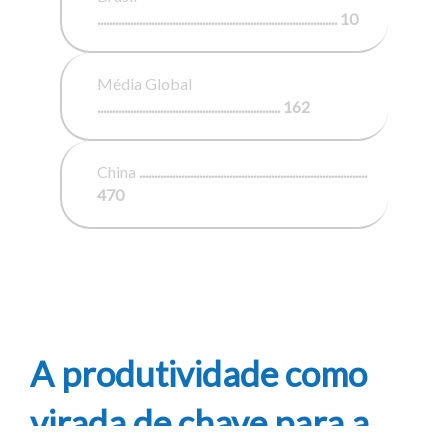
................................................................................ 10
Média Global
............................................................. 162
China
............................................................................
470
A produtividade como
virada de chave para a